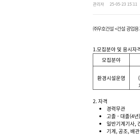
관리자
25-05-23 15:11
㈜우호건설 <건설 광업용 기
1.
모집분야 및 응시자
모집분야
환경시설운영
2. 자격
경력무관
고졸 - 대졸(4년
일반기계기사, 
기계, 공조, 배