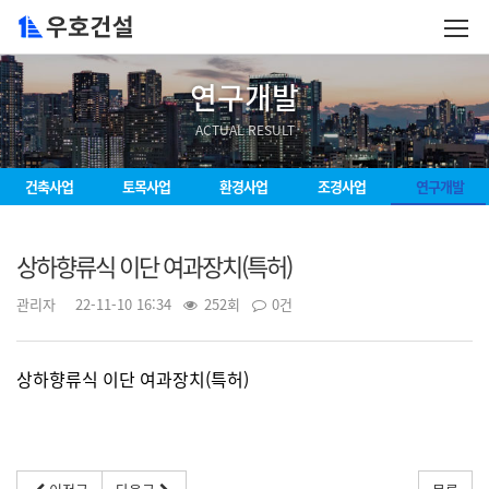
연구개발
ACTUAL RESULT
건축사업
토목사업
환경사업
조경사업
연구개발
상하향류식 이단 여과장치(특허)
관리자
22-11-10 16:34
252회
0건
상하향류식 이단 여과장치(특허)