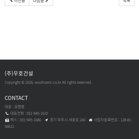
이전글
다음글
목록
(주)우호건설
Copyright © 2026, woohoenc.co.kr All rights reserved.
CONTACT
대표 : 유명환
대표전화 : 031-945-1610
팩스 : 031-945-1680​
경기 파주시 새꽃로 240
사업자등록번호 : 128-81-
56612