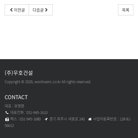
이전글
다음글
목록
(주)우호건설
Copyright © 2026, woohoenc.co.kr All rights reserved.
CONTACT
대표 : 유명환
대표전화 : 031-945-1610
팩스 : 031-945-1680​
경기 파주시 새꽃로 240
사업자등록번호 : 128-81-
56612